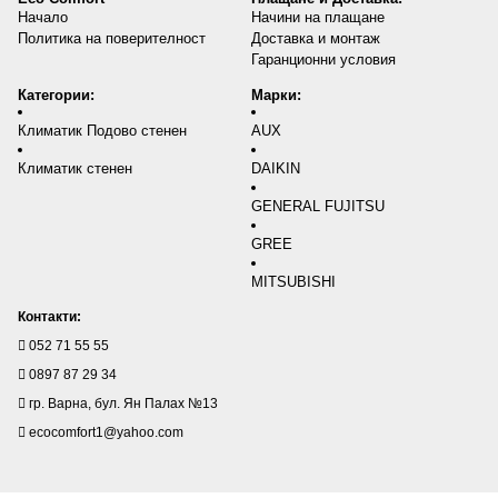
Начало
Начини на плащане
Политика на поверителност
Доставка и монтаж
Гаранционни условия
Категории:
Марки:
Климатик Подово стенен
AUX
Климатик стенен
DAIKIN
GENERAL FUJITSU
GREE
MITSUBISHI
Контакти:
052 71 55 55
0897 87 29 34
гр. Варна, бул. Ян Палах №13
ecocomfort1@yahoo.com