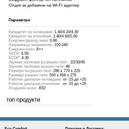
Опция за добавяне на WI-FI адаптер
Параметри
Капацитет на охлаждане:
1.40/4.20/4.30
Капацитет на отопление:
1.40/4.60/5.00
Енергиен разход зима:
0.86
Захранващо напрежение:
220-240
Енергиен клас:
A++
SEER:
6.50
SCOP:
4.30
Звуково налягане вътрешно тяло :
22/30/45
Звуково налягане външно тяло:
48
Размери вътрешно тяло:
286 x 770 x 225
Размери външно тяло:
550 x 658 x 275
Работен диапазон охлаждане:
от -15 до +25
Работен диапазон отопление :
от -15 до +25
Хладилен агент:
R32
топ продукти
Eco Comfort
Плащане и Доставка: