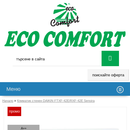
поискайте оферта
Меню
Начало
»
Климатик стенен DAIKIN FTXF-42E/RXF-42E Sensira
промо
A++