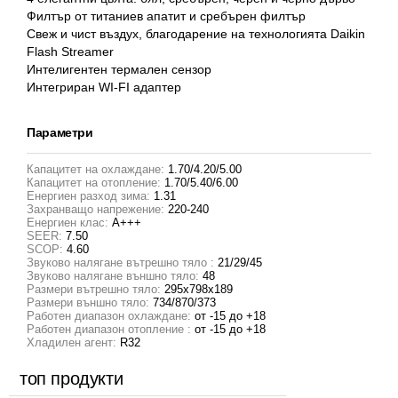
Филтър от титаниев апатит и сребърен филтър
Свеж и чист въздух, благодарение на технологията Daikin
Flash Streamer
Интелигентен термален сензор
Интегриран WI-FI адаптер
Параметри
Капацитет на охлаждане:
1.70/4.20/5.00
Капацитет на отопление:
1.70/5.40/6.00
Енергиен разход зима:
1.31
Захранващо напрежение:
220-240
Енергиен клас:
A+++
SEER:
7.50
SCOP:
4.60
Звуково налягане вътрешно тяло :
21/29/45
Звуково налягане външно тяло:
48
Размери вътрешно тяло:
295х798х189
Размери външно тяло:
734/870/373
Работен диапазон охлаждане:
от -15 до +18
Работен диапазон отопление :
от -15 до +18
Хладилен агент:
R32
топ продукти