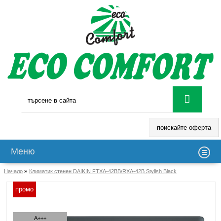
поискайте оферта
Меню
Начало
»
Климатик стенен DAIKIN FTXA-42BB/RXA-42B Stylish Black
промо
A+++