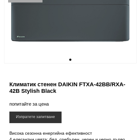
Климатик стенен DAIKIN FTXA-42BB/RXA-
42B Stylish Black
попитайте за цена
Изпратете запитване
Висока сезонна енергийна ефективност
4 елегантни цвята: бял, сребърен, черен и черно дърво