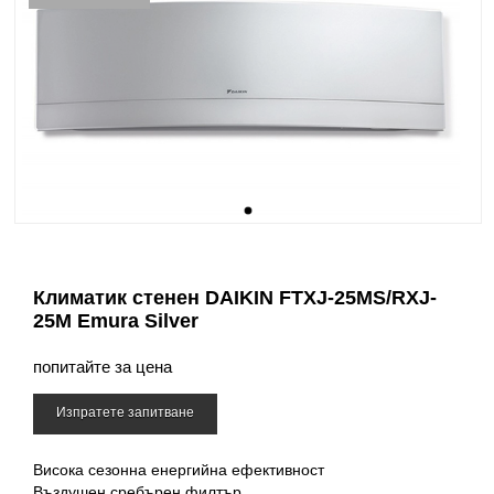
Климатик стенен DAIKIN FTXJ-25MS/RXJ-
25M Emura Silver
попитайте за цена
Изпратете запитване
Висока сезонна енергийна ефективност
Въздушен сребърен филтър