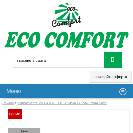
поискайте оферта
Меню
Начало
»
Климатик стенен DAIKIN FTXJ-25MS/RXJ-25M Emura Silver
промо
A+++