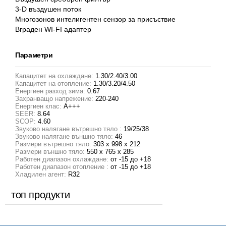
3-D въздушен поток
Многозонов интелигентен сензор за присъствие
Вграден WI-FI адаптер
Параметри
Капацитет на охлаждане:
1.30/2.40/3.00
Капацитет на отопление:
1.30/3.20/4.50
Енергиен разход зима:
0.67
Захранващо напрежение:
220-240
Енергиен клас:
A+++
SEER:
8.64
SCOP:
4.60
Звуково налягане вътрешно тяло :
19/25/38
Звуково налягане външно тяло:
46
Размери вътрешно тяло:
303 x 998 x 212
Размери външно тяло:
550 x 765 x 285
Работен диапазон охлаждане:
от -15 до +18
Работен диапазон отопление :
от -15 до +18
Хладилен агент:
R32
топ продукти